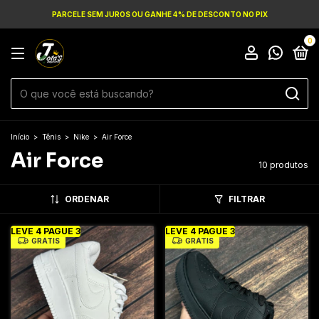
PARCELE SEM JUROS OU GANHE 4% DE DESCONTO NO PIX
0
Início
>
Tênis
>
Nike
>
Air Force
Air Force
10 produtos
ORDENAR
FILTRAR
LEVE 4 PAGUE 3
LEVE 4 PAGUE 3
GRÁTIS
GRÁTIS