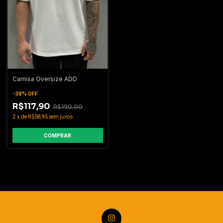
Camisa Oversize ADD
-
38
%
OFF
R$117,90
R$190,00
2
x
de
R$58,95
sem juros
COMPRAR