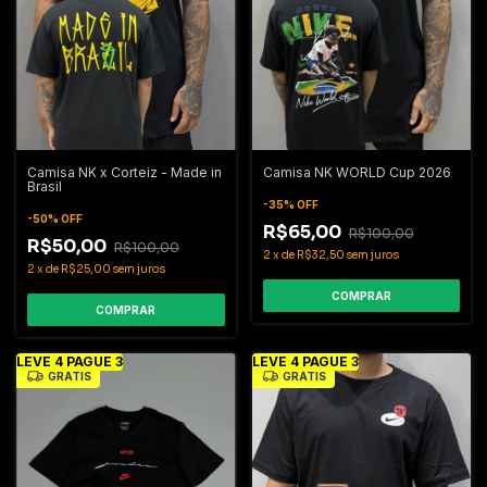
Camisa NK x Corteiz - Made in
Camisa NK WORLD Cup 2026
Brasil
-
35
%
OFF
-
50
%
OFF
R$65,00
R$100,00
R$50,00
R$100,00
2
x
de
R$32,50
sem juros
2
x
de
R$25,00
sem juros
COMPRAR
COMPRAR
LEVE 4 PAGUE 3
LEVE 4 PAGUE 3
GRÁTIS
GRÁTIS