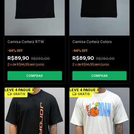
Camisa Corteiz RTW
Camisa Corteiz Colors
-
64
%
OFF
-
64
%
OFF
R$89,90
R$89,90
R$250,00
R$250,00
2
x
de
R$44,95
sem juros
2
x
de
R$44,95
sem juros
COMPRAR
COMPRAR
LEVE 4 PAGUE 3
LEVE 4 PAGUE 3
GRÁTIS
GRÁTIS