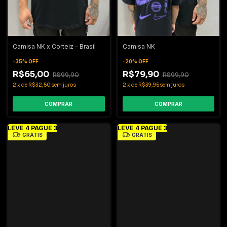
Camisa NK x Corteiz - Brasil
Camisa NK
-
35
%
OFF
-
20
%
OFF
R$65,00
R$79,90
R$99,90
R$99,90
2
x
de
R$32,50
sem juros
2
x
de
R$39,95
sem juros
COMPRAR
COMPRAR
LEVE 4 PAGUE 3
LEVE 4 PAGUE 3
GRÁTIS
GRÁTIS