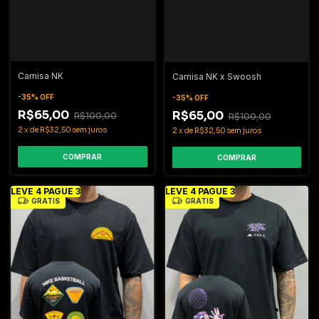
Camisa NK
Camisa NK x Swoosh
-
35
%
OFF
-
35
%
OFF
R$65,00
R$65,00
R$100,00
R$100,00
2
x
de
R$32,50
sem juros
2
x
de
R$32,50
sem juros
COMPRAR
COMPRAR
LEVE 4 PAGUE 3
LEVE 4 PAGUE 3
GRÁTIS
GRÁTIS