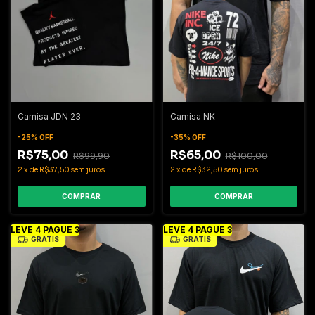
Camisa JDN 23
Camisa NK
-
25
%
OFF
-
35
%
OFF
R$75,00
R$65,00
R$99,90
R$100,00
2
x
de
R$37,50
sem juros
2
x
de
R$32,50
sem juros
COMPRAR
COMPRAR
LEVE 4 PAGUE 3
LEVE 4 PAGUE 3
GRÁTIS
GRÁTIS