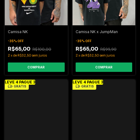
Camisa NK
Camisa NK x JumpMan
-
35
%
OFF
-
35
%
OFF
R$65,00
R$65,00
R$100,00
R$99,90
2
x
de
R$32,50
sem juros
2
x
de
R$32,50
sem juros
COMPRAR
COMPRAR
LEVE 4 PAGUE 3
LEVE 4 PAGUE 3
GRÁTIS
GRÁTIS