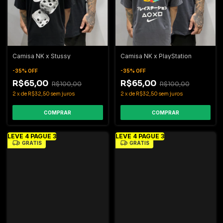
Camisa NK x Stussy
Camisa NK x PlayStation
-
35
%
OFF
-
35
%
OFF
R$65,00
R$65,00
R$100,00
R$100,00
2
x
de
R$32,50
sem juros
2
x
de
R$32,50
sem juros
COMPRAR
COMPRAR
LEVE 4 PAGUE 3
LEVE 4 PAGUE 3
GRÁTIS
GRÁTIS