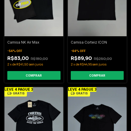
Camisa NK Air Max
Camisa Corteiz ICON
-
54
%
OFF
-
64
%
OFF
R$83,00
R$89,90
R$180,00
R$250,00
2
x
de
R$41,50
sem juros
2
x
de
R$44,95
sem juros
COMPRAR
COMPRAR
LEVE 4 PAGUE 3
LEVE 4 PAGUE 3
GRÁTIS
GRÁTIS