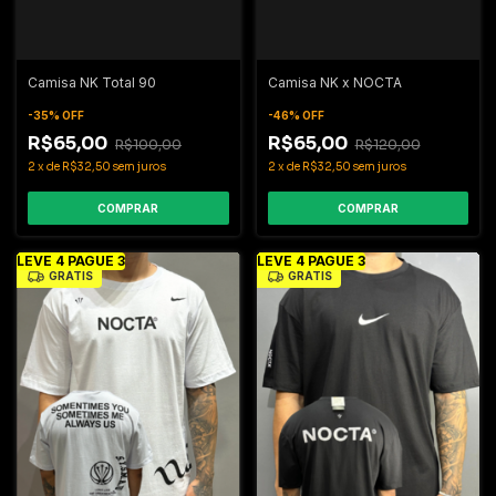
Camisa NK Total 90
Camisa NK x NOCTA
-
35
%
OFF
-
46
%
OFF
R$65,00
R$65,00
R$100,00
R$120,00
2
x
de
R$32,50
sem juros
2
x
de
R$32,50
sem juros
COMPRAR
COMPRAR
LEVE 4 PAGUE 3
LEVE 4 PAGUE 3
GRÁTIS
GRÁTIS