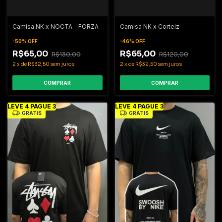
Camisa NK x NOCTA - FORZA
Camisa NK x Corteiz
-
50
%
OFF
-
46
%
OFF
R$65,00
R$65,00
R$130,00
R$120,00
2
x
de
R$32,50
sem juros
2
x
de
R$32,50
sem juros
COMPRAR
COMPRAR
LEVE 4 PAGUE 3
LEVE 4 PAGUE 3
GRÁTIS
GRÁTIS