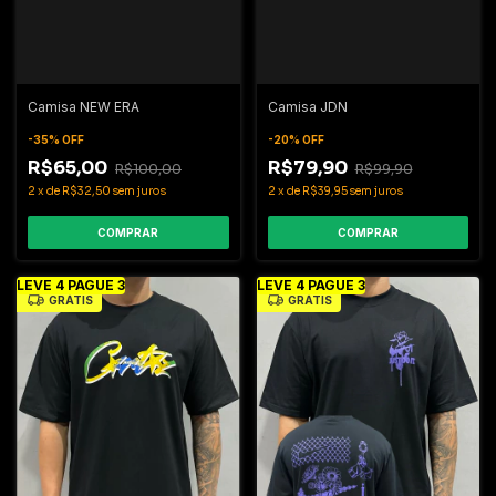
Camisa NEW ERA
Camisa JDN
-
35
%
OFF
-
20
%
OFF
R$65,00
R$79,90
R$100,00
R$99,90
2
x
de
R$32,50
sem juros
2
x
de
R$39,95
sem juros
COMPRAR
COMPRAR
LEVE 4 PAGUE 3
LEVE 4 PAGUE 3
GRÁTIS
GRÁTIS