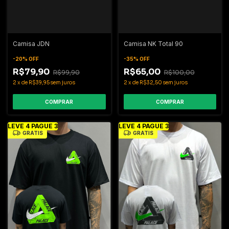
Camisa JDN
Camisa NK Total 90
-
20
%
OFF
-
35
%
OFF
R$79,90
R$65,00
R$99,90
R$100,00
2
x
de
R$39,95
sem juros
2
x
de
R$32,50
sem juros
COMPRAR
COMPRAR
LEVE 4 PAGUE 3
LEVE 4 PAGUE 3
GRÁTIS
GRÁTIS