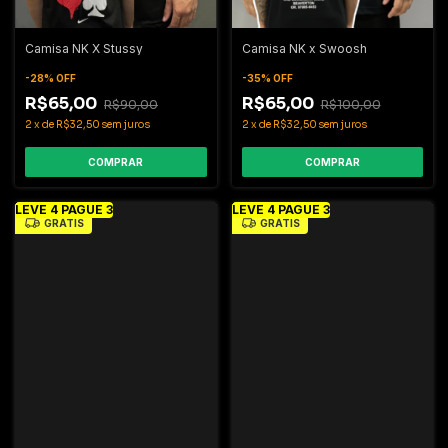
Camisa NK x Swoosh
Camisa NK X Stussy
-
35
%
OFF
-
28
%
OFF
R$65,00
R$65,00
R$100,00
R$90,00
2
x
de
R$32,50
sem juros
2
x
de
R$32,50
sem juros
COMPRAR
COMPRAR
LEVE 4 PAGUE 3
LEVE 4 PAGUE 3
GRÁTIS
GRÁTIS