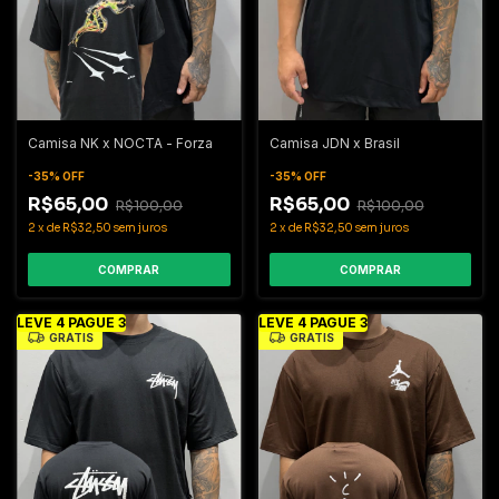
Camisa NK x NOCTA - Forza
Camisa JDN x Brasil
-
35
%
OFF
-
35
%
OFF
R$65,00
R$65,00
R$100,00
R$100,00
2
x
de
R$32,50
sem juros
2
x
de
R$32,50
sem juros
COMPRAR
COMPRAR
LEVE 4 PAGUE 3
LEVE 4 PAGUE 3
GRÁTIS
GRÁTIS