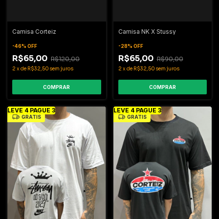
Camisa NK X Stussy
Camisa Corteiz
-
28
%
OFF
-
46
%
OFF
R$65,00
R$65,00
R$90,00
R$120,00
2
x
de
R$32,50
sem juros
2
x
de
R$32,50
sem juros
COMPRAR
COMPRAR
LEVE 4 PAGUE 3
LEVE 4 PAGUE 3
GRÁTIS
GRÁTIS