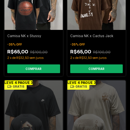
Camisa NK x Stussy
Camisa NK x Cactus Jack
-
35
%
OFF
-
35
%
OFF
R$65,00
R$65,00
R$100,00
R$100,00
2
x
de
R$32,50
sem juros
2
x
de
R$32,50
sem juros
COMPRAR
COMPRAR
LEVE 4 PAGUE 3
LEVE 4 PAGUE 3
GRÁTIS
GRÁTIS