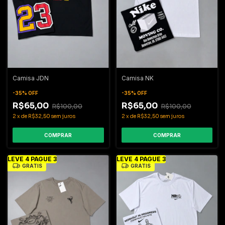
Camisa JDN
Camisa NK
-
35
%
OFF
-
35
%
OFF
R$65,00
R$65,00
R$100,00
R$100,00
2
x
de
R$32,50
sem juros
2
x
de
R$32,50
sem juros
COMPRAR
COMPRAR
LEVE 4 PAGUE 3
LEVE 4 PAGUE 3
GRÁTIS
GRÁTIS