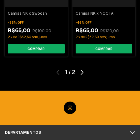
Camisa NK x Swoosh
Camisa NK x NOCTA
-
35
%
OFF
-
46
%
OFF
R$65,00
R$65,00
R$100,00
R$120,00
2
x
de
R$32,50
sem juros
2
x
de
R$32,50
sem juros
COMPRAR
COMPRAR
1
/
2
DEPARTAMENTOS