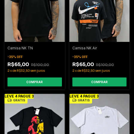
Camisa NK TN
Camisa NK Air
-
35
%
OFF
-
35
%
OFF
R$65,00
R$65,00
R$100,00
R$100,00
2
x
de
R$32,50
sem juros
2
x
de
R$32,50
sem juros
COMPRAR
COMPRAR
LEVE 4 PAGUE 3
LEVE 4 PAGUE 3
GRÁTIS
GRÁTIS