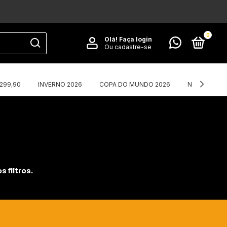
0
Olá!
Faça login
Ou cadastre-se
$299,90
INVERNO 2026
COPA DO MUNDO 2026
NIKE X CORT
 filtros.