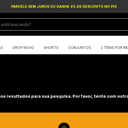
PARCELE SEM JUROS OU GANHE 4% DE DESCONTO NO PIX
AS
DROP NOVO
SHORTS
CONJUNTOS
2 TÊNIS POR R
s resultados para sua pesquisa. Por favor, tente com outros