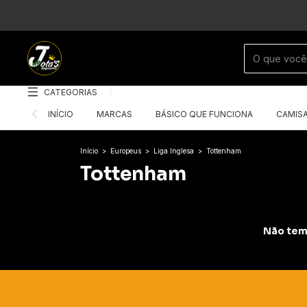
CATEGORIAS
INÍCIO
MARCAS
BÁSICO QUE FUNCIONA
CAMIS
Início
>
Europeus
>
Liga Inglesa
>
Tottenham
Tottenham
Não temo