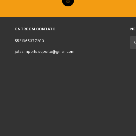
ENTRE EM CONTATO
NE
5521965377283
jotasimports.suporte@gmail.com