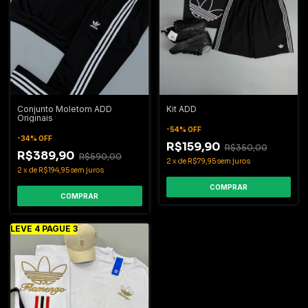
Conjunto Moletom ADD
Kit ADD
Originais
-
54
%
OFF
-
34
%
OFF
R$159,90
R$350,00
R$389,90
R$590,00
2
x
de
R$79,95
sem juros
2
x
de
R$194,95
sem juros
COMPRAR
COMPRAR
LEVE 4 PAGUE 3