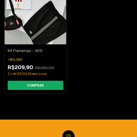
Kit Flamengo - ADD
-
19
%
OFF
R$209,90
R$260,00
2
x
de
R$104,95
sem juros
COMPRAR