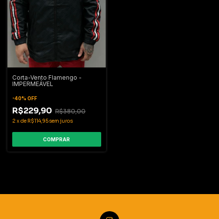
Corta-Vento Flamengo -
IMPERMEÁVEL
-
40
%
OFF
R$229,90
R$380,00
2
x
de
R$114,95
sem juros
COMPRAR