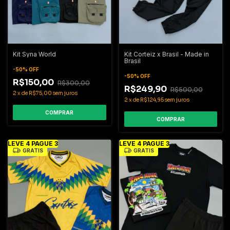
Kit Syna World
Kit Corteiz x Brasil - Made in
Brasil
-
50
%
OFF
-
50
%
OFF
R$150,00
R$300,00
R$249,90
R$500,00
2
x
de
R$75,00
sem juros
2
x
de
R$124,95
sem juros
COMPRAR
COMPRAR
LEVE 4 PAGUE 3
LEVE 4 PAGUE 3
GRÁTIS
GRÁTIS