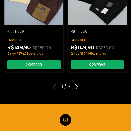
Kit Thug9
Kit Thug9
-
46
%
OFF
-
46
%
OFF
R$149,90
R$149,90
R$280,00
R$280,00
2
x
de
R$74,95
sem juros
2
x
de
R$74,95
sem juros
COMPRAR
COMPRAR
1
/
2