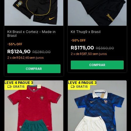
Kit Brasil x Corteiz - Made in
Kit Thug9 x Brasil
Brasil
-
50
%
OFF
-
55
%
OFF
R$175,00
R$350,00
R$124,90
R$280,00
2
x
de
R$87,50
sem juros
2
x
de
R$62,45
sem juros
COMPRAR
COMPRAR
LEVE 4 PAGUE 3
LEVE 4 PAGUE 3
GRÁTIS
GRÁTIS