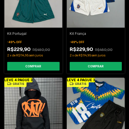
Kit Portugal
Kit França
-
49
%
OFF
-
49
%
OFF
R$229,90
R$229,90
R$450,00
R$450,00
2
x
de
R$114,95
sem juros
2
x
de
R$114,95
sem juros
COMPRAR
COMPRAR
LEVE 4 PAGUE 3
LEVE 4 PAGUE 3
GRÁTIS
GRÁTIS