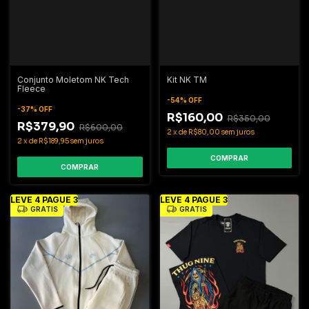
Conjunto Moletom NK Tech
Kit NK TM
Fleece
-
54
%
OFF
-
37
%
OFF
R$160,00
R$350,00
R$379,90
R$600,00
2
x
de
R$80,00
sem juros
2
x
de
R$189,95
sem juros
COMPRAR
COMPRAR
LEVE 4 PAGUE 3
LEVE 4 PAGUE 3
GRÁTIS
GRÁTIS