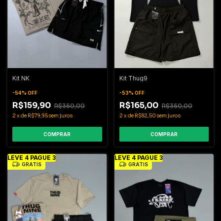
Kit NK
Kit Thug9
-
54
%
OFF
-
53
%
OFF
R$159,90
R$165,00
R$350,00
R$350,00
2
x
de
R$79,95
sem juros
2
x
de
R$82,50
sem juros
COMPRAR
COMPRAR
LEVE 4 PAGUE 3
LEVE 4 PAGUE 3
GRÁTIS
GRÁTIS