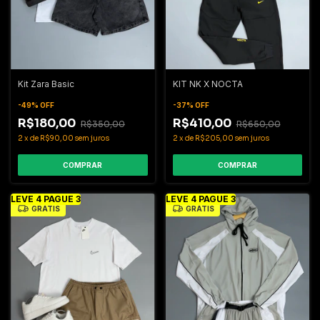
Kit Zara Basic
KIT NK X NOCTA
-
49
%
OFF
-
37
%
OFF
R$180,00
R$410,00
R$350,00
R$650,00
2
x
de
R$90,00
sem juros
2
x
de
R$205,00
sem juros
COMPRAR
COMPRAR
LEVE 4 PAGUE 3
LEVE 4 PAGUE 3
GRÁTIS
GRÁTIS