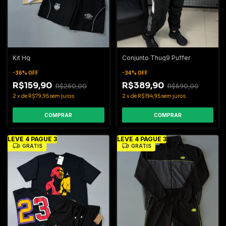
Kit Hg
Conjunto Thug9 Puffer
-
36
%
OFF
-
34
%
OFF
R$159,90
R$389,90
R$250,00
R$590,00
2
x
de
R$79,95
sem juros
2
x
de
R$194,95
sem juros
COMPRAR
COMPRAR
LEVE 4 PAGUE 3
LEVE 4 PAGUE 3
GRÁTIS
GRÁTIS