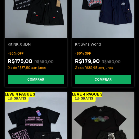
Kit NK X JDN
Kit Syna World
-
50
%
OFF
-
60
%
OFF
R$175,00
R$179,90
R$350,00
R$450,00
2
x
de
R$87,50
sem juros
2
x
de
R$89,95
sem juros
COMPRAR
COMPRAR
LEVE 4 PAGUE 3
LEVE 4 PAGUE 3
GRÁTIS
GRÁTIS