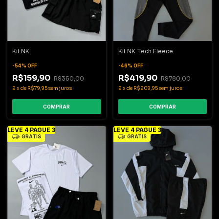
Kit NK
Kit NK Tech Fleece
-
54
%
OFF
-
46
%
OFF
R$159,90
R$419,90
R$350,00
R$780,00
2
x
de
R$79,95
sem juros
2
x
de
R$209,95
sem juros
COMPRAR
COMPRAR
LEVE 4 PAGUE 3
LEVE 4 PAGUE 3
GRÁTIS
GRÁTIS