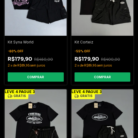
Kit Syna World
Kit Corteiz
-
60
%
OFF
-
55
%
OFF
R$179,90
R$179,90
R$450,00
R$400,00
2
x
de
R$89,95
sem juros
2
x
de
R$89,95
sem juros
COMPRAR
COMPRAR
LEVE 4 PAGUE 3
LEVE 4 PAGUE 3
GRÁTIS
GRÁTIS