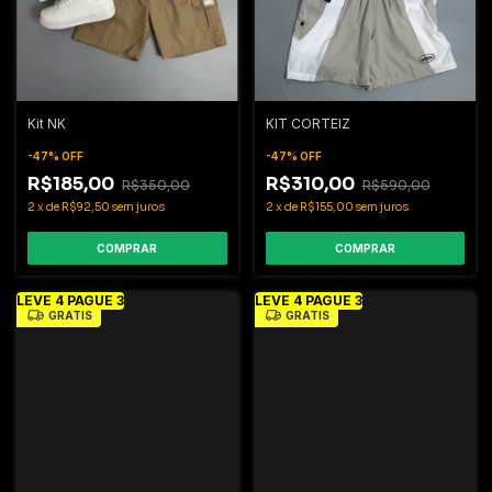
Kit NK
KIT CORTEIZ
-
47
%
OFF
-
47
%
OFF
R$185,00
R$310,00
R$350,00
R$590,00
2
x
de
R$92,50
sem juros
2
x
de
R$155,00
sem juros
COMPRAR
COMPRAR
LEVE 4 PAGUE 3
LEVE 4 PAGUE 3
GRÁTIS
GRÁTIS