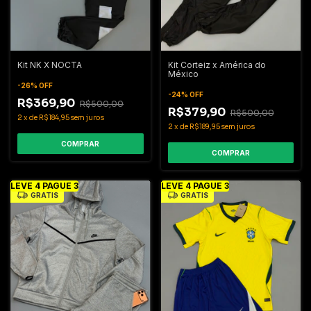
Kit NK X NOCTA
Kit Corteiz x América do
México
-
26
%
OFF
-
24
%
OFF
R$369,90
R$500,00
R$379,90
R$500,00
2
x
de
R$184,95
sem juros
2
x
de
R$189,95
sem juros
COMPRAR
COMPRAR
LEVE 4 PAGUE 3
LEVE 4 PAGUE 3
GRÁTIS
GRÁTIS