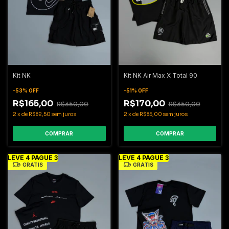
Kit NK
Kit NK Air Max X Total 90
-
53
%
OFF
-
51
%
OFF
R$165,00
R$170,00
R$350,00
R$350,00
2
x
de
R$82,50
sem juros
2
x
de
R$85,00
sem juros
COMPRAR
COMPRAR
LEVE 4 PAGUE 3
LEVE 4 PAGUE 3
GRÁTIS
GRÁTIS