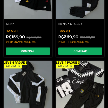
Kit NK
Kit NK X STUSSY
-
54
%
OFF
-
26
%
OFF
R$159,90
R$369,90
R$350,00
R$500,00
2
x
de
R$79,95
sem juros
2
x
de
R$184,95
sem juros
COMPRAR
COMPRAR
LEVE 4 PAGUE 3
LEVE 4 PAGUE 3
GRÁTIS
GRÁTIS