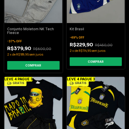
Conjunto Moletom NK Tech
Kit Brasil
Fleece
-
49
%
OFF
-
37
%
OFF
R$229,90
R$450,00
R$379,90
R$600,00
2
x
de
R$114,95
sem juros
2
x
de
R$189,95
sem juros
COMPRAR
COMPRAR
LEVE 4 PAGUE 3
LEVE 4 PAGUE 3
GRÁTIS
GRÁTIS