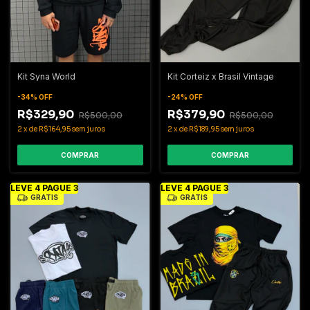
Kit Syna World
Kit Corteiz x Brasil Vintage
-
34
%
OFF
-
24
%
OFF
R$329,90
R$379,90
R$500,00
R$500,00
2
x
de
R$164,95
sem juros
2
x
de
R$189,95
sem juros
COMPRAR
COMPRAR
LEVE 4 PAGUE 3
LEVE 4 PAGUE 3
GRÁTIS
GRÁTIS