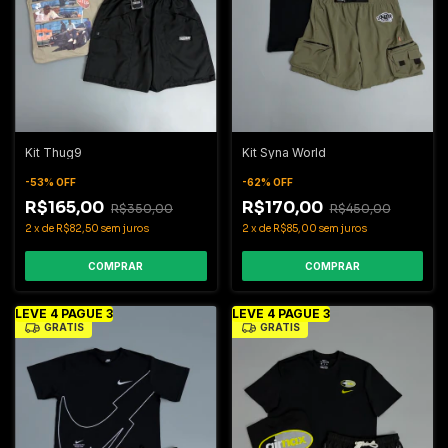
Kit Thug9
Kit Syna World
-
53
%
OFF
-
62
%
OFF
R$165,00
R$170,00
R$350,00
R$450,00
2
x
de
R$82,50
sem juros
2
x
de
R$85,00
sem juros
COMPRAR
COMPRAR
LEVE 4 PAGUE 3
LEVE 4 PAGUE 3
GRÁTIS
GRÁTIS