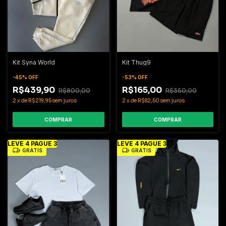
Kit Syna World
Kit Thug9
-
45
%
OFF
-
53
%
OFF
R$439,90
R$165,00
R$800,00
R$350,00
2
x
de
R$219,95
sem juros
2
x
de
R$82,50
sem juros
COMPRAR
COMPRAR
LEVE 4 PAGUE 3
LEVE 4 PAGUE 3
GRÁTIS
GRÁTIS