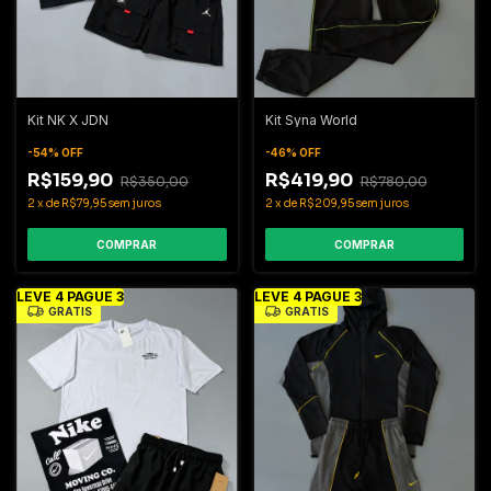
Kit NK X JDN
Kit Syna World
-
54
%
OFF
-
46
%
OFF
R$159,90
R$419,90
R$350,00
R$780,00
2
x
de
R$79,95
sem juros
2
x
de
R$209,95
sem juros
COMPRAR
COMPRAR
LEVE 4 PAGUE 3
LEVE 4 PAGUE 3
GRÁTIS
GRÁTIS