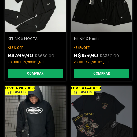
KIT NK X NOCTA
Kit NK X Nocta
-
38
%
OFF
-
54
%
OFF
R$399,90
R$159,90
R$650,00
R$350,00
2
x
de
R$199,95
sem juros
2
x
de
R$79,95
sem juros
COMPRAR
COMPRAR
LEVE 4 PAGUE 3
LEVE 4 PAGUE 3
GRÁTIS
GRÁTIS