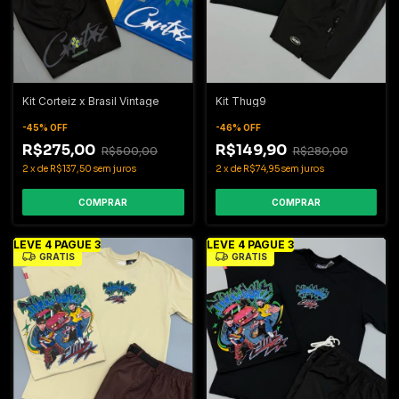
Kit Corteiz x Brasil Vintage
Kit Thug9
-
45
%
OFF
-
46
%
OFF
R$275,00
R$149,90
R$500,00
R$280,00
2
x
de
R$137,50
sem juros
2
x
de
R$74,95
sem juros
COMPRAR
COMPRAR
LEVE 4 PAGUE 3
LEVE 4 PAGUE 3
GRÁTIS
GRÁTIS