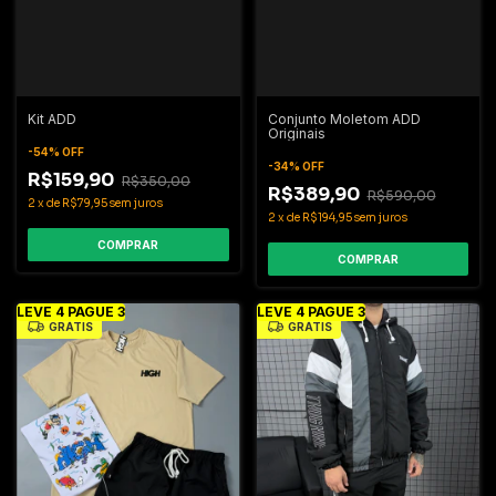
Kit ADD
Conjunto Moletom ADD
Originais
-
54
%
OFF
-
34
%
OFF
R$159,90
R$350,00
R$389,90
R$590,00
2
x
de
R$79,95
sem juros
2
x
de
R$194,95
sem juros
COMPRAR
COMPRAR
LEVE 4 PAGUE 3
LEVE 4 PAGUE 3
GRÁTIS
GRÁTIS