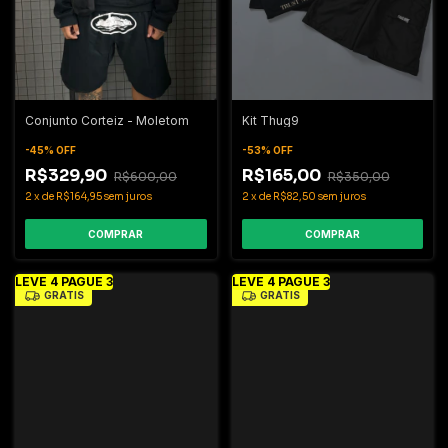
Conjunto Corteiz - Moletom
Kit Thug9
-
45
%
OFF
-
53
%
OFF
R$329,90
R$165,00
R$600,00
R$350,00
2
x
de
R$164,95
sem juros
2
x
de
R$82,50
sem juros
COMPRAR
COMPRAR
LEVE 4 PAGUE 3
LEVE 4 PAGUE 3
GRÁTIS
GRÁTIS