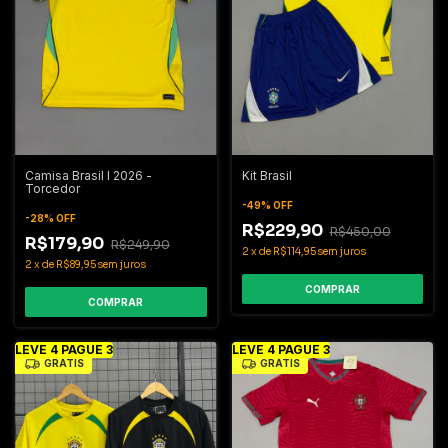
Camisa Brasil I 2026 -
Kit Brasil
Torcedor
-
49
%
OFF
-
28
%
OFF
R$229,90
R$450,00
R$179,90
R$249,90
2
x
de
R$114,95
sem juros
2
x
de
R$89,95
sem juros
COMPRAR
COMPRAR
LEVE 4 PAGUE 3
LEVE 4 PAGUE 3
GRÁTIS
GRÁTIS