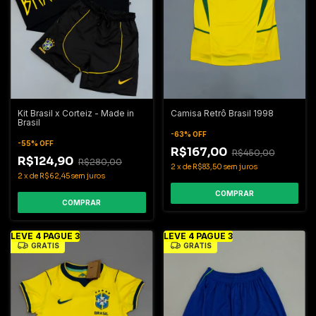
Kit Brasil x Corteiz - Made in
Camisa Retrô Brasil 1998
Brasil
-
63
%
OFF
-
55
%
OFF
R$167,00
R$450,00
R$124,90
R$280,00
2
x
de
R$83,50
sem juros
2
x
de
R$62,45
sem juros
COMPRAR
COMPRAR
LEVE 4 PAGUE 3
LEVE 4 PAGUE 3
GRÁTIS
GRÁTIS