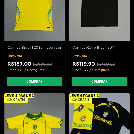
Camisa Brasil I 2026 - Jogador
Camisa Retrô Brasil 2014
-
80
%
OFF
-
73
%
OFF
R$157,00
R$119,90
R$800,00
R$450,00
2
x
de
R$78,50
sem juros
2
x
de
R$59,95
sem juros
COMPRAR
COMPRAR
LEVE 4 PAGUE 3
LEVE 4 PAGUE 3
GRÁTIS
GRÁTIS