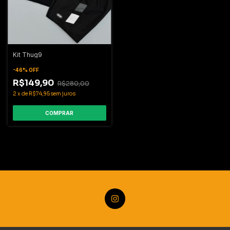
Kit Thug9
-
46
%
OFF
R$149,90
R$280,00
2
x
de
R$74,95
sem juros
COMPRAR