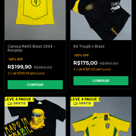
Camisa Retrô Brasil 2004 -
Kit Thug9 x Brasil
Ronaldo
-
50
%
OFF
-
56
%
OFF
R$175,00
R$350,00
R$199,90
R$450,00
2
x
de
R$87,50
sem juros
2
x
de
R$99,95
sem juros
COMPRAR
COMPRAR
LEVE 4 PAGUE 3
LEVE 4 PAGUE 3
GRÁTIS
GRÁTIS