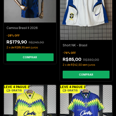
Camisa Brasil II 2026
-
28
%
OFF
R$179,90
R$249,90
Short NK - Brasil
2
x
de
R$89,95
sem juros
-
76
%
OFF
COMPRAR
R$85,00
R$350,00
2
x
de
R$42,50
sem juros
COMPRAR
LEVE 4 PAGUE 3
LEVE 4 PAGUE 3
GRÁTIS
GRÁTIS