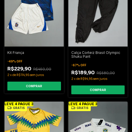
Kit França
Calça Corteiz Brasil Olympic
Shuku Pant
-
49
%
OFF
-
67
%
OFF
R$229,90
R$450,00
R$189,90
R$580,00
2
x
de
R$114,95
sem juros
2
x
de
R$94,95
sem juros
COMPRAR
COMPRAR
LEVE 4 PAGUE 3
LEVE 4 PAGUE 3
GRÁTIS
GRÁTIS