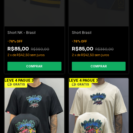
Short NK - Brasil
Short Brasil
-
76
%
OFF
-
76
%
OFF
R$85,00
R$85,00
R$350,00
R$350,00
2
x
de
R$42,50
sem juros
2
x
de
R$42,50
sem juros
COMPRAR
COMPRAR
LEVE 4 PAGUE 3
LEVE 4 PAGUE 3
GRÁTIS
GRÁTIS