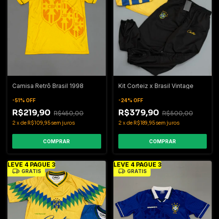
Camisa Retrô Brasil 1998
Kit Corteiz x Brasil Vintage
-
51
%
OFF
-
24
%
OFF
R$219,90
R$379,90
R$450,00
R$500,00
2
x
de
R$109,95
sem juros
2
x
de
R$189,95
sem juros
COMPRAR
COMPRAR
LEVE 4 PAGUE 3
LEVE 4 PAGUE 3
GRÁTIS
GRÁTIS