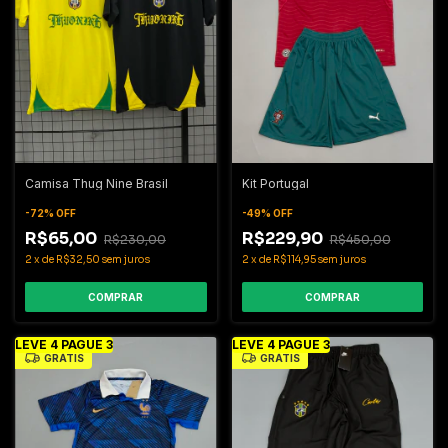
Camisa Thug Nine Brasil
Kit Portugal
-
72
%
OFF
-
49
%
OFF
R$65,00
R$229,90
R$230,00
R$450,00
2
x
de
R$32,50
sem juros
2
x
de
R$114,95
sem juros
COMPRAR
COMPRAR
LEVE 4 PAGUE 3
LEVE 4 PAGUE 3
GRÁTIS
GRÁTIS