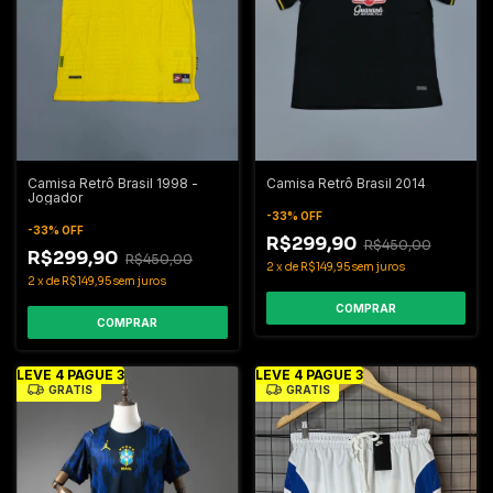
Camisa Retrô Brasil 1998 -
Camisa Retrô Brasil 2014
Jogador
-
33
%
OFF
-
33
%
OFF
R$299,90
R$450,00
R$299,90
R$450,00
2
x
de
R$149,95
sem juros
2
x
de
R$149,95
sem juros
COMPRAR
COMPRAR
LEVE 4 PAGUE 3
LEVE 4 PAGUE 3
GRÁTIS
GRÁTIS