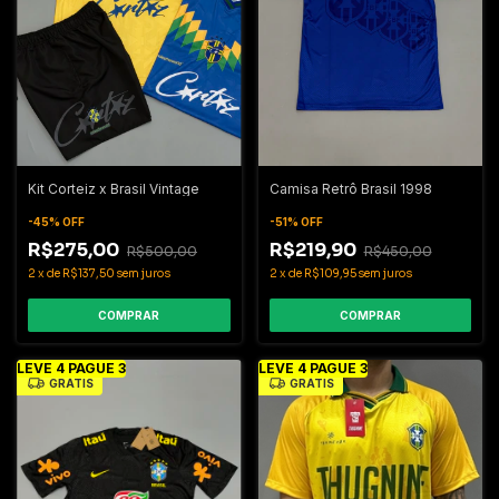
Kit Corteiz x Brasil Vintage
Camisa Retrô Brasil 1998
-
45
%
OFF
-
51
%
OFF
R$275,00
R$219,90
R$500,00
R$450,00
2
x
de
R$137,50
sem juros
2
x
de
R$109,95
sem juros
COMPRAR
COMPRAR
LEVE 4 PAGUE 3
LEVE 4 PAGUE 3
GRÁTIS
GRÁTIS