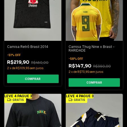
Camisa Thug Nine x Brasil -
Camisa Retrô Brasil 2014
RARIDADE
-
51
%
OFF
-
58
%
OFF
R$219,90
R$450,00
R$147,90
R$350,00
2
x
de
R$109,95
sem juros
2
x
de
R$73,95
sem juros
COMPRAR
COMPRAR
LEVE 4 PAGUE 3
LEVE 4 PAGUE 3
GRÁTIS
GRÁTIS