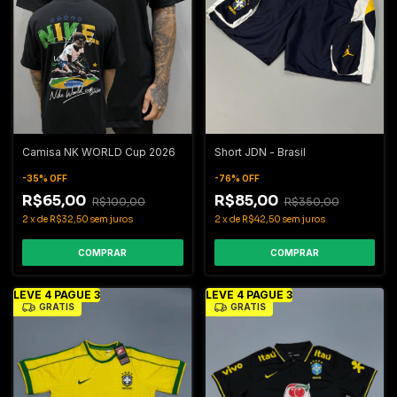
Camisa NK WORLD Cup 2026
Short JDN - Brasil
-
35
%
OFF
-
76
%
OFF
R$65,00
R$85,00
R$100,00
R$350,00
2
x
de
R$32,50
sem juros
2
x
de
R$42,50
sem juros
COMPRAR
COMPRAR
LEVE 4 PAGUE 3
LEVE 4 PAGUE 3
GRÁTIS
GRÁTIS