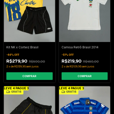
Kit NK x Corteiz Brasil
Camisa Retrô Brasil 2014
-
44
%
OFF
-
51
%
OFF
R$279,90
R$219,90
R$500,00
R$450,00
2
x
de
R$139,95
sem juros
2
x
de
R$109,95
sem juros
COMPRAR
COMPRAR
LEVE 4 PAGUE 3
LEVE 4 PAGUE 3
GRÁTIS
GRÁTIS