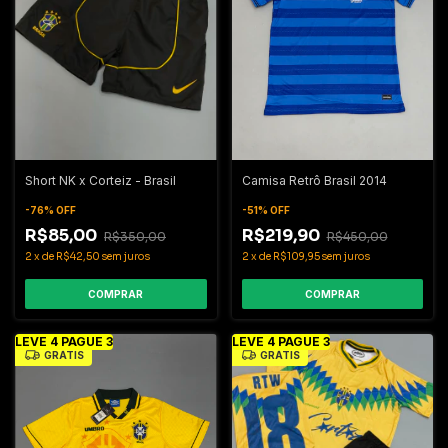
Short NK x Corteiz - Brasil
Camisa Retrô Brasil 2014
-
76
%
OFF
-
51
%
OFF
R$85,00
R$219,90
R$350,00
R$450,00
2
x
de
R$42,50
sem juros
2
x
de
R$109,95
sem juros
COMPRAR
COMPRAR
LEVE 4 PAGUE 3
LEVE 4 PAGUE 3
GRÁTIS
GRÁTIS