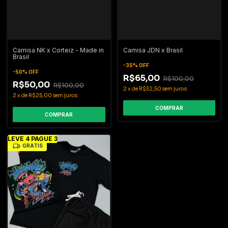
Camisa NK x Corteiz - Made in
Camisa JDN x Brasil
Brasil
-
35
%
OFF
-
50
%
OFF
R$65,00
R$100,00
R$50,00
R$100,00
2
x
de
R$32,50
sem juros
2
x
de
R$25,00
sem juros
COMPRAR
COMPRAR
LEVE 4 PAGUE 3
GRÁTIS