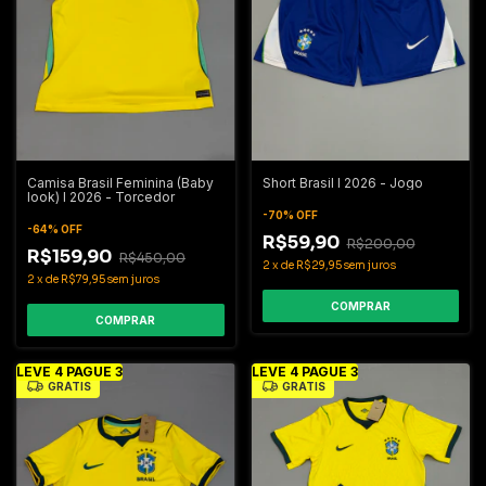
Camisa Brasil Feminina (Baby
Short Brasil I 2026 - Jogo
look) I 2026 - Torcedor
-
70
%
OFF
-
64
%
OFF
R$59,90
R$200,00
R$159,90
R$450,00
2
x
de
R$29,95
sem juros
2
x
de
R$79,95
sem juros
COMPRAR
COMPRAR
LEVE 4 PAGUE 3
LEVE 4 PAGUE 3
GRÁTIS
GRÁTIS