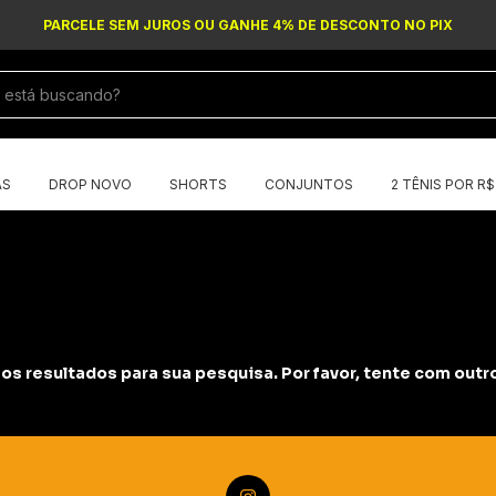
PARCELE SEM JUROS OU GANHE 4% DE DESCONTO NO PIX
AS
DROP NOVO
SHORTS
CONJUNTOS
2 TÊNIS POR R
s resultados para sua pesquisa. Por favor, tente com outros