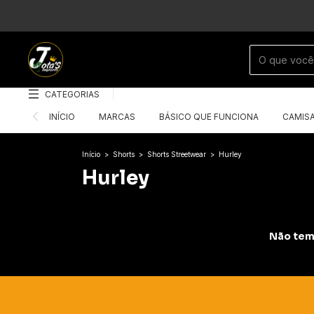
CATEGORIAS
INÍCIO
MARCAS
BÁSICO QUE FUNCIONA
CAMIS
Início
>
Shorts
>
Shorts Streetwear
>
Hurley
Hurley
Não temo