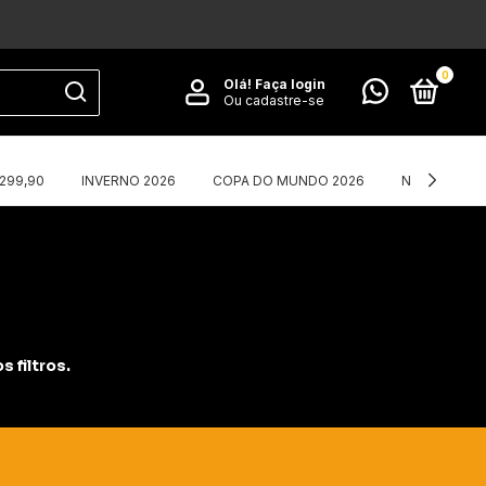
0
Olá!
Faça login
Ou cadastre-se
$299,90
INVERNO 2026
COPA DO MUNDO 2026
NIKE X CORT
 filtros.