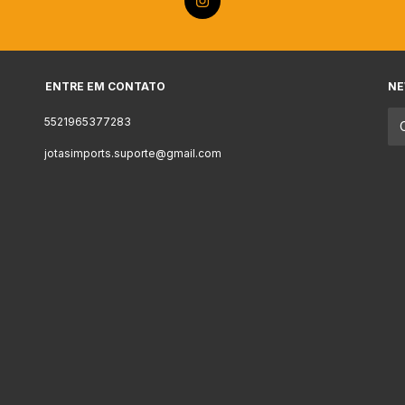
ENTRE EM CONTATO
NE
5521965377283
jotasimports.suporte@gmail.com