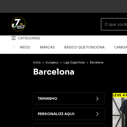
CATEGORIAS
INÍCIO
MARCAS
BÁSICO QUE FUNCIONA
CAMIS
Início
>
Europeus
>
Liga Espanhola
>
Barcelona
Barcelona
LEVE 4 
TAMANHO
PERSONALIZE AQUI: