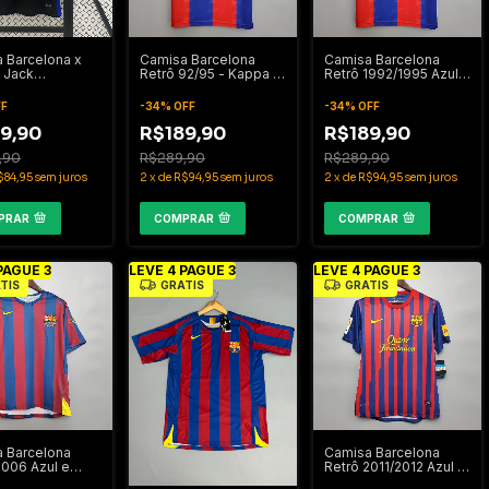
 Barcelona x
Camisa Barcelona
Camisa Barcelona
 Jack
Retrô 92/95 - Kappa -
Retrô 1992/1995 Azul e
2026
Azul e Grená
Vermelha
FF
-
34
%
OFF
-
34
%
OFF
9,90
R$189,90
R$189,90
,90
R$289,90
R$289,90
$84,95
sem juros
2
x
de
R$94,95
sem juros
2
x
de
R$94,95
sem juros
PRAR
COMPRAR
COMPRAR
PAGUE 3
LEVE 4 PAGUE 3
LEVE 4 PAGUE 3
TIS
GRÁTIS
GRÁTIS
 Barcelona
Camisa Barcelona
2006 Azul e
Retrô 2011/2012 Azul e
lha
Grená