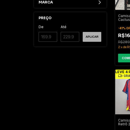
MARCA
Camisa
PREÇO
Cactus
2025/
De
Até
-
41
%
O
R$16
APLICAR
R$289
2
x
de
R
COM
LEVE 4 
GRÁ
Camisa
Retrô 
Verme