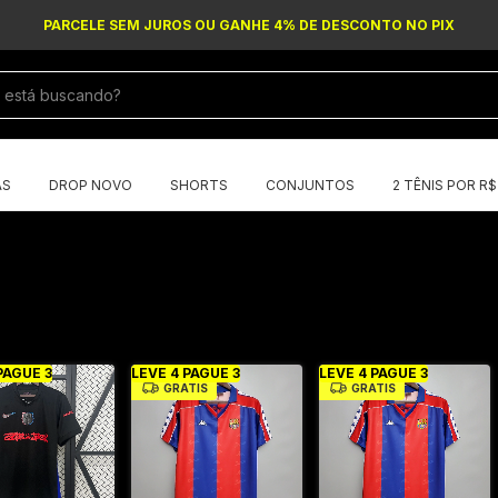
PARCELE SEM JUROS OU GANHE 4% DE DESCONTO NO PIX
AS
DROP NOVO
SHORTS
CONJUNTOS
2 TÊNIS POR R
PAGUE 3
LEVE 4 PAGUE 3
LEVE 4 PAGUE 3
GRÁTIS
GRÁTIS