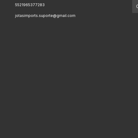
5521965377283
jotasimports.suporte@gmail.com