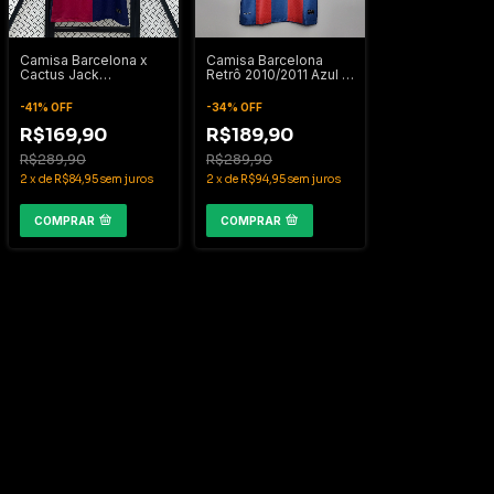
Camisa Barcelona x
Camisa Barcelona
Cactus Jack
Retrô 2010/2011 Azul e
2025/2026
Grená
-
41
%
OFF
-
34
%
OFF
R$169,90
R$189,90
R$289,90
R$289,90
2
x
de
R$84,95
sem juros
2
x
de
R$94,95
sem juros
COMPRAR
COMPRAR