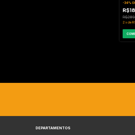
-
34
%
O
R$18
R$289
2
x
de
R
COM
DEPARTAMENTOS