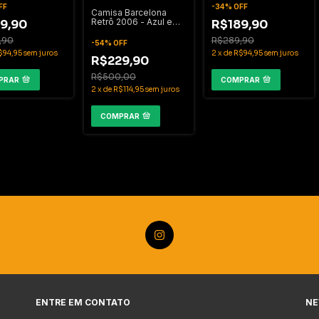
FF
-
34
%
OFF
Camisa Barcelona
Retrô 2006 - Azul e
9,90
R$189,90
Vermelha
,90
R$289,90
-
54
%
OFF
$94,95
sem juros
2
x
de
R$94,95
sem juros
R$229,90
R$500,00
PRAR
COMPRAR
2
x
de
R$114,95
sem juros
COMPRAR
ENTRE EM CONTATO
NE