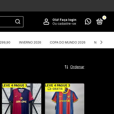
0
Olá!
Faça login
Ou cadastre-se
$299,90
INVERNO 2026
COPA DO MUNDO 2026
NIKE X CORT
Ordenar
LEVE 4 PAGUE 3
LEVE 4 PAGUE 3
GRÁTIS