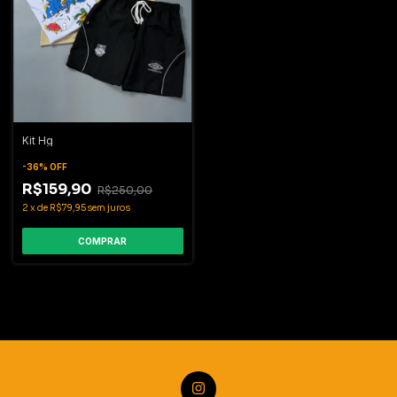
Kit Hg
-
36
%
OFF
R$159,90
R$250,00
2
x
de
R$79,95
sem juros
COMPRAR