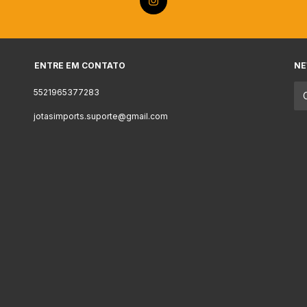
ENTRE EM CONTATO
NE
5521965377283
jotasimports.suporte@gmail.com