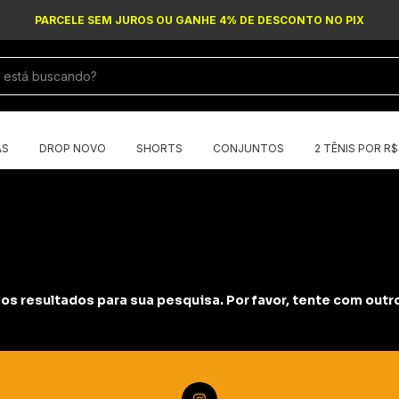
PARCELE SEM JUROS OU GANHE 4% DE DESCONTO NO PIX
AS
DROP NOVO
SHORTS
CONJUNTOS
2 TÊNIS POR R
s resultados para sua pesquisa. Por favor, tente com outros