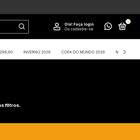
0
Olá!
Faça login
Ou cadastre-se
$299,90
INVERNO 2026
COPA DO MUNDO 2026
NIKE X CORT
 filtros.