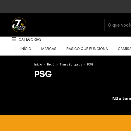
CATEGORIAS
INÍCIO
MARCAS
BÁSICO QUE FUNCIONA
CAMIS
Início
>
Retrô
>
Times Europeus
>
PSG
PSG
Não temo