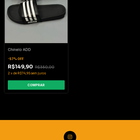
Chinelo ADD
-
57
%
OFF
R$149,90
R$350,00
2
x
de
R$74,95
sem juros
COMPRAR