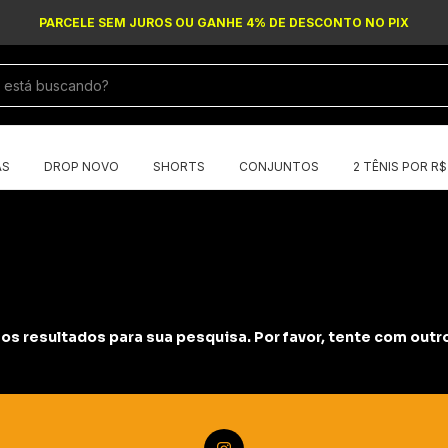
PARCELE SEM JUROS OU GANHE 4% DE DESCONTO NO PIX
AS
DROP NOVO
SHORTS
CONJUNTOS
2 TÊNIS POR R
s resultados para sua pesquisa. Por favor, tente com outros