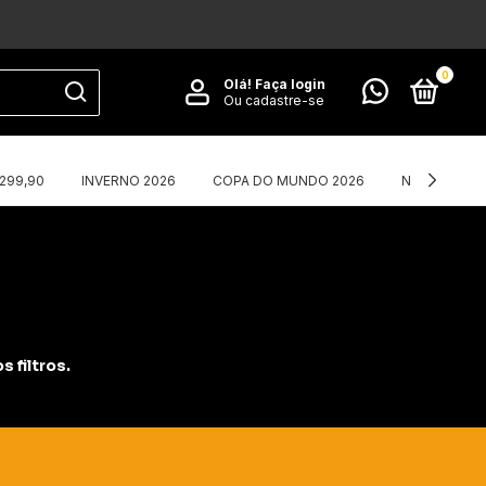
0
Olá!
Faça login
Ou cadastre-se
$299,90
INVERNO 2026
COPA DO MUNDO 2026
NIKE X CORT
 filtros.