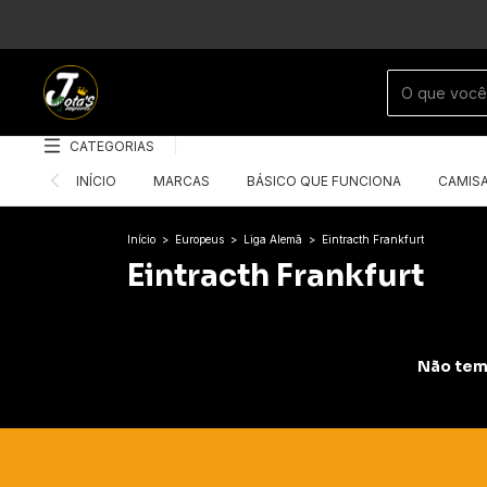
CATEGORIAS
INÍCIO
MARCAS
BÁSICO QUE FUNCIONA
CAMIS
Início
>
Europeus
>
Liga Alemã
>
Eintracth Frankfurt
Eintracth Frankfurt
Não temo