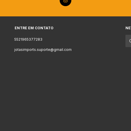
ENTRE EM CONTATO
NE
5521965377283
jotasimports.suporte@gmail.com