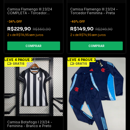
Camisa Flamengo IIl 23/24
Camisa Flamengo IIl 23/24 -
COMPLETA - Torcedor
Torcedor Feminina - Preta
Masculina - Preta
-
34
%
OFF
-
40
%
OFF
R$229,90
R$149,90
R$350,00
R$249,90
2
x
de
R$114,95
sem juros
2
x
de
R$74,95
sem juros
COMPRAR
COMPRAR
LEVE 4 PAGUE 3
LEVE 4 PAGUE 3
GRÁTIS
GRÁTIS
Camisa Botafogo I 23/24 -
Feminina - Branco e Preto