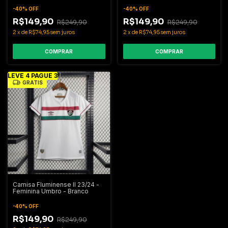
-
40
%
OFF
-
40
%
OFF
R$149,90
R$149,90
R$249,90
R$249,90
2
x
de
R$74,95
sem juros
2
x
de
R$74,95
sem juros
COMPRAR
COMPRAR
LEVE 4 PAGUE 3
GRÁTIS
Camisa Fluminense II 23/24 -
Feminina Umbro - Branco
-
40
%
OFF
R$149,90
R$249,90