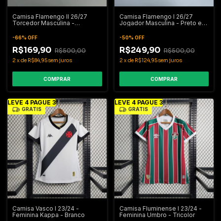
Camisa Flamengo II 26/27
Camisa Flamengo I 26/27
Torcedor Masculina -
Jogador Masculina - Preto e
Vermelho e Branco
Vermelho
-
66
%
OFF
-
50
%
OFF
R$169,90
R$249,90
R$500,00
R$500,00
2
x
de
R$84,95
sem juros
2
x
de
R$124,95
sem juros
COMPRAR
COMPRAR
LEVE 4 PAGUE 3
LEVE 4 PAGUE 3
GRÁTIS
GRÁTIS
Camisa Vasco I 23/24 -
Camisa Fluminense I 23/24 -
Feminina Kappa - Branco
Feminina Umbro - Tricolor