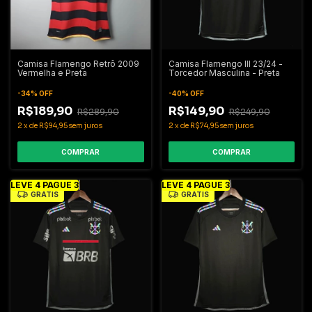
Camisa Flamengo Retrô 2009
Camisa Flamengo IIl 23/24 -
Vermelha e Preta
Torcedor Masculina - Preta
-
34
%
OFF
-
40
%
OFF
R$189,90
R$149,90
R$289,90
R$249,90
2
x
de
R$94,95
sem juros
2
x
de
R$74,95
sem juros
COMPRAR
COMPRAR
LEVE 4 PAGUE 3
LEVE 4 PAGUE 3
GRÁTIS
GRÁTIS