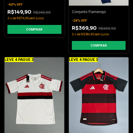
-
40
%
OFF
R$149,90
Conjunto Flamengo
R$249,90
2
x
de
R$74,95
sem juros
-
26
%
OFF
R$369,90
R$499,90
COMPRAR
2
x
de
R$184,95
sem juros
COMPRAR
LEVE 4 PAGUE 3
LEVE 4 PAGUE 3