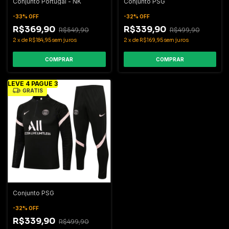
Conjunto Portugal - NK
Conjunto PSG
-
33
%
OFF
-
32
%
OFF
R$369,90
R$339,90
R$549,90
R$499,90
2
x
de
R$184,95
sem juros
2
x
de
R$169,95
sem juros
COMPRAR
COMPRAR
LEVE 4 PAGUE 3
GRÁTIS
Conjunto PSG
-
32
%
OFF
R$339,90
R$499,90