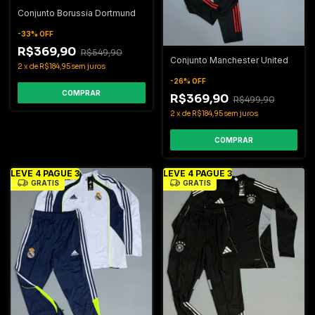
Conjunto Borussia Dortmund
-
33
%
OFF
R$369,90
R$549,90
Conjunto Manchester United
2
x
de
R$184,95
sem juros
-
26
%
OFF
COMPRAR
R$369,90
R$499,90
2
x
de
R$184,95
sem juros
COMPRAR
LEVE 4 PAGUE 3
LEVE 4 PAGUE 3
GRÁTIS
GRÁTIS