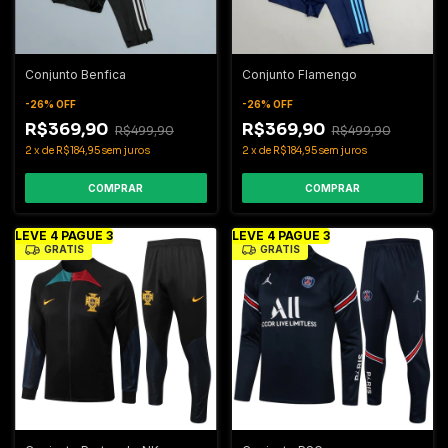
Conjunto Benfica
Conjunto Flamengo
-
26
%
OFF
-
26
%
OFF
R$369,90
R$369,90
R$499,90
R$499,90
2
x
de
R$184,95
sem juros
2
x
de
R$184,95
sem juros
COMPRAR
COMPRAR
LEVE 4 PAGUE 3
LEVE 4 PAGUE 3
GRÁTIS
GRÁTIS