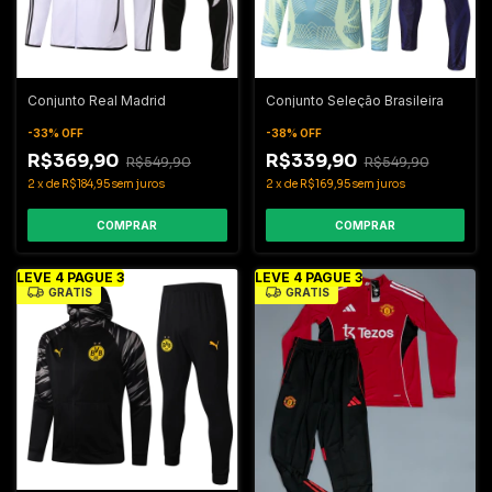
Conjunto Real Madrid
Conjunto Seleção Brasileira
-
33
%
OFF
-
38
%
OFF
R$369,90
R$339,90
R$549,90
R$549,90
2
x
de
R$184,95
sem juros
2
x
de
R$169,95
sem juros
COMPRAR
COMPRAR
LEVE 4 PAGUE 3
LEVE 4 PAGUE 3
GRÁTIS
GRÁTIS