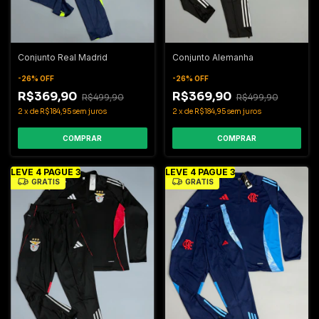
Conjunto Real Madrid
Conjunto Alemanha
-
26
%
OFF
-
26
%
OFF
R$369,90
R$369,90
R$499,90
R$499,90
2
x
de
R$184,95
sem juros
2
x
de
R$184,95
sem juros
COMPRAR
COMPRAR
LEVE 4 PAGUE 3
LEVE 4 PAGUE 3
GRÁTIS
GRÁTIS