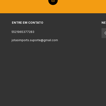
ENTRE EM CONTATO
NE
5521965377283
jotasimports.suporte@gmail.com