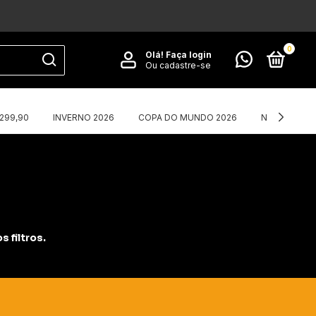
0
Olá!
Faça login
Ou cadastre-se
$299,90
INVERNO 2026
COPA DO MUNDO 2026
NIKE X CORT
 filtros.