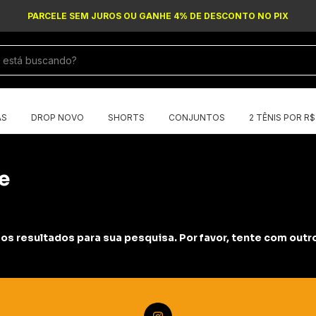
PARCELE SEM JUROS OU GANHE 4% DE DESCONTO NO PIX
AS
DROP NOVO
SHORTS
CONJUNTOS
2 TÊNIS POR R
e
s resultados para sua pesquisa. Por favor, tente com outros