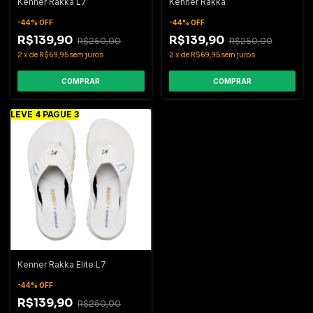
Kenner Rakka L7
Kenner Rakka
-
44
%
OFF
-
44
%
OFF
R$139,90
R$139,90
R$250,00
R$250,00
2
x
de
R$69,95
sem juros
2
x
de
R$69,95
sem juros
COMPRAR
COMPRAR
LEVE 4 PAGUE 3
Kenner Rakka Elite L7
-
44
%
OFF
R$139,90
R$250,00