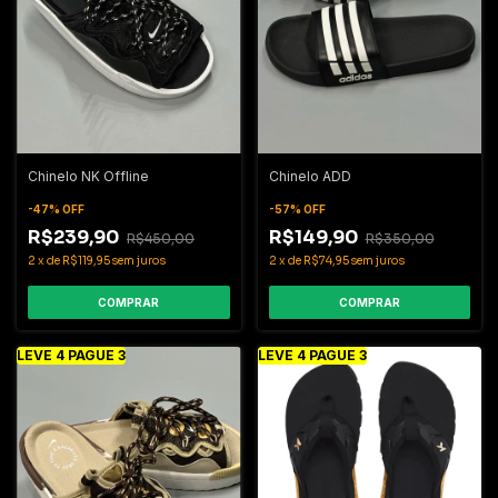
Chinelo NK Offline
Chinelo ADD
-
47
%
OFF
-
57
%
OFF
R$239,90
R$149,90
R$450,00
R$350,00
2
x
de
R$119,95
sem juros
2
x
de
R$74,95
sem juros
COMPRAR
COMPRAR
LEVE 4 PAGUE 3
LEVE 4 PAGUE 3