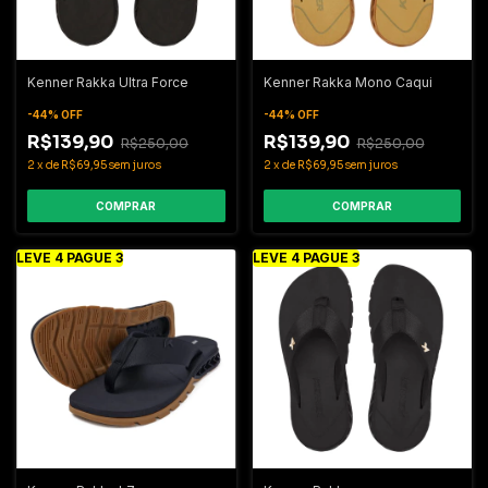
Kenner Rakka Ultra Force
Kenner Rakka Mono Caqui
-
44
%
OFF
-
44
%
OFF
R$139,90
R$139,90
R$250,00
R$250,00
2
x
de
R$69,95
sem juros
2
x
de
R$69,95
sem juros
COMPRAR
COMPRAR
LEVE 4 PAGUE 3
LEVE 4 PAGUE 3