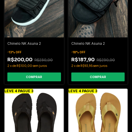
Chinelo NK Asuna 2
Chinelo NK Asuna 2
-
13
%
OFF
-
18
%
OFF
R$200,00
R$187,90
R$230,00
R$230,00
2
x
de
R$100,00
sem juros
2
x
de
R$93,95
sem juros
COMPRAR
COMPRAR
LEVE 4 PAGUE 3
LEVE 4 PAGUE 3