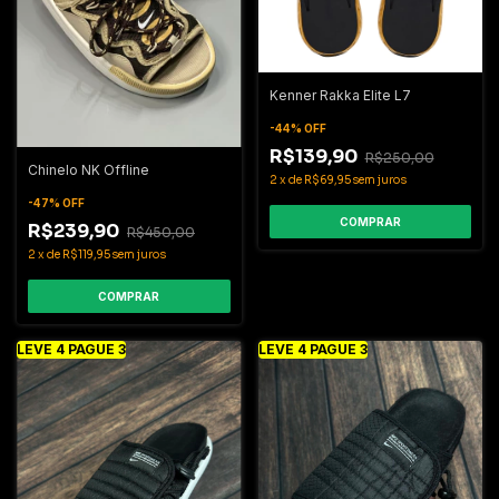
Kenner Rakka Elite L7
-
44
%
OFF
R$139,90
R$250,00
Chinelo NK Offline
2
x
de
R$69,95
sem juros
-
47
%
OFF
COMPRAR
R$239,90
R$450,00
2
x
de
R$119,95
sem juros
COMPRAR
LEVE 4 PAGUE 3
LEVE 4 PAGUE 3