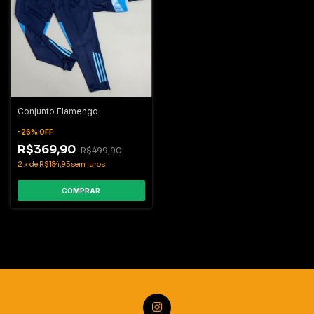
Conjunto Flamengo
-
26
%
OFF
R$369,90
R$499,90
2
x
de
R$184,95
sem juros
COMPRAR