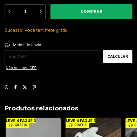
Sucesso! Você tem frete grátis
ALTERAR CEP
Entregas para o CEP:
Meios de envio
CALCULAR
Não sei meu CEP
Produtos relacionados
LEVE 4 PAGUE 3
LEVE 4 PAGUE 3
LEVE 
GRÁTIS
GRÁTIS
G