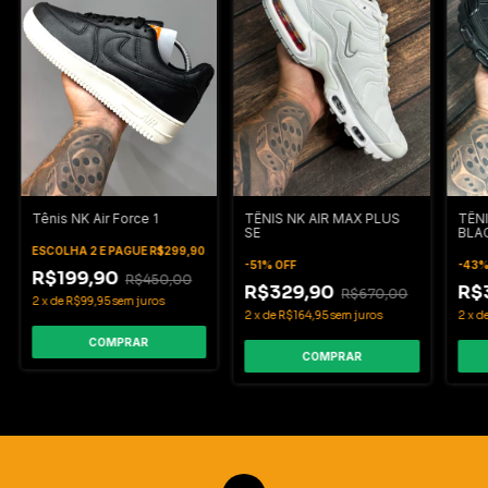
Tênis NK Air Force 1
TÊNI
TÊNIS NK AIR MAX PLUS
BLA
SE
ESCOLHA 2 E PAGUE R$299,90
-
43
-
51
%
OFF
R$199,90
R$450,00
R$
R$329,90
R$670,00
2
x
de
R$99,95
sem juros
2
x
d
2
x
de
R$164,95
sem juros
COMPRAR
COMPRAR