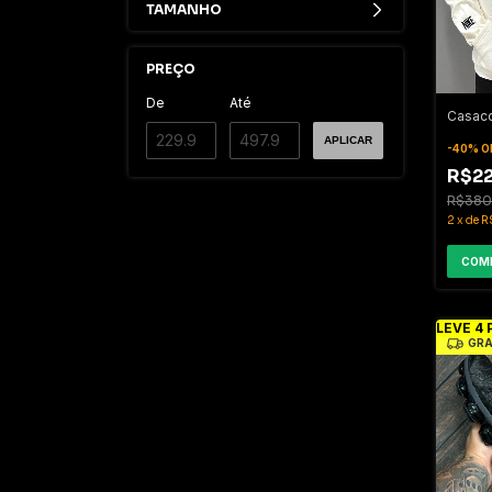
TAMANHO
PREÇO
De
Até
Casac
APLICAR
-
40
%
O
R$22
R$380
2
x
de
R
COM
LEVE 4 
GRÁ