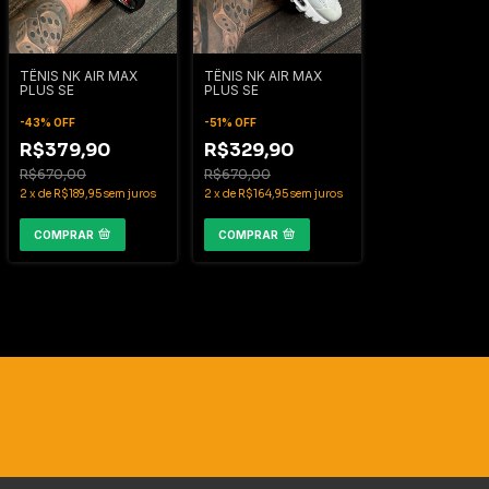
TÊNIS NK AIR MAX
TÊNIS NK AIR MAX
PLUS SE
PLUS SE
-
43
%
OFF
-
51
%
OFF
R$379,90
R$329,90
R$670,00
R$670,00
2
x
de
R$189,95
sem juros
2
x
de
R$164,95
sem juros
COMPRAR
COMPRAR