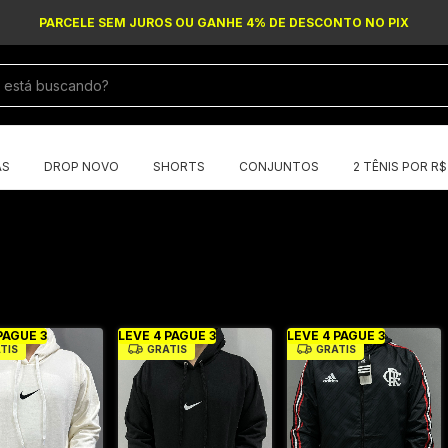
PARCELE SEM JUROS OU GANHE 4% DE DESCONTO NO PIX
AS
DROP NOVO
SHORTS
CONJUNTOS
2 TÊNIS POR R
PAGUE 3
LEVE 4 PAGUE 3
LEVE 4 PAGUE 3
TIS
GRÁTIS
GRÁTIS