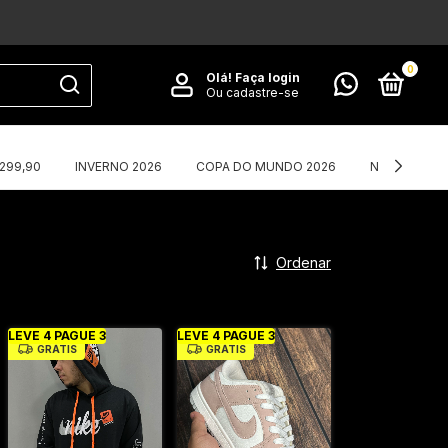
0
Olá!
Faça login
Ou cadastre-se
$299,90
INVERNO 2026
COPA DO MUNDO 2026
NIKE X CORT
Ordenar
LEVE 4 PAGUE 3
LEVE 4 PAGUE 3
GRÁTIS
GRÁTIS