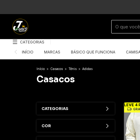
CATEGORIAS
INÍCIO
MARCAS
BÁSICO QUE FUNCIONA
CAMIS
Início
>
Casacos
>
Tênis
>
Adidas
Casacos
LEVE 4 
CATEGORIAS
GRÁ
COR