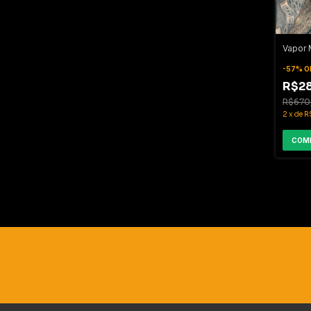
Vapor 
-
57
%
O
R$28
R$670
2
x
de
R
COM