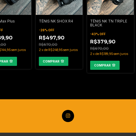
Max Plus
TÊNIS NK SHOX R4
TÊNIS NK TN TRIPLE
BLACK
FF
-
26
%
OFF
-
43
%
OFF
9,90
R$497,90
R$379,90
,00
R$670,00
R$670,00
$144,95
sem juros
2
x
de
R$248,95
sem juros
2
x
de
R$189,95
sem juros
PRAR
COMPRAR
COMPRAR