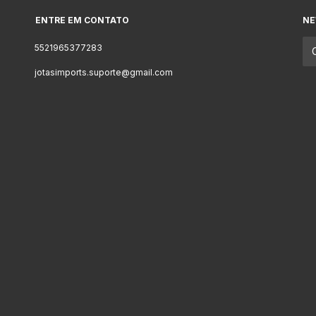
ENTRE EM CONTATO
NE
5521965377283
jotasimports.suporte@gmail.com