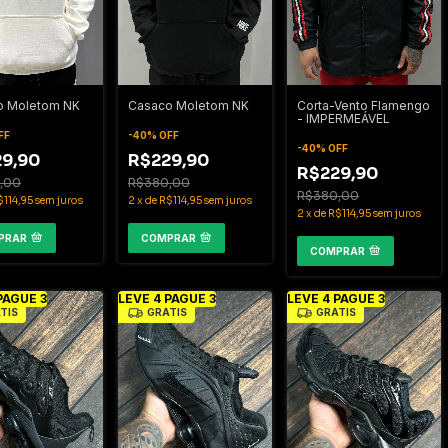
Casaco Moletom NK
o Moletom NK
Corta-Vento Flamengo
- IMPERMEÁVEL
-
40
%
OFF
FF
-
40
%
OFF
R$229,90
9,90
R$229,90
R$380,00
,00
R$380,00
2
x
de
R$114,95
sem juros
$114,95
sem juros
2
x
de
R$114,95
sem juros
COMPRAR
PRAR
COMPRAR
PAGUE 3
LEVE 4 PAGUE 3
LEVE 4 PAGUE 3
TIS
GRÁTIS
GRÁTIS