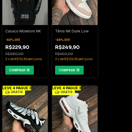
Casaco Moletom NK
Tênis NK Dunk Low
-
40
%
OFF
-
49
%
OFF
R$229,90
R$249,90
R$380,00
R$490,00
2
x
de
R$114,95
sem juros
2
x
de
R$124,95
sem juros
COMPRAR
COMPRAR
LEVE 4 PAGUE 3
LEVE 4 PAGUE 3
GRÁTIS
GRÁTIS